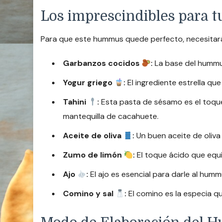
Los imprescindibles para
Para que este hummus quede perfecto, necesitarás
Garbanzos cocidos
:
La base del hummu
Yogur griego
:
El ingrediente estrella q
Tahini
:
Esta pasta de sésamo es el toqu
mantequilla de cacahuete.
Aceite de oliva
:
Un buen aceite de oliva
Zumo de limón
:
El toque ácido que equi
Ajo
:
El ajo es esencial para darle al humm
Comino y sal
:
El comino es la especia qu