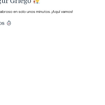
gur Griego
broso en solo unos minutos. ¡Aquí vamos!
tos