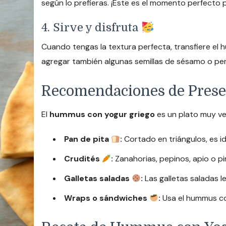
según lo prefieras. ¡Este es el momento perfecto
4. Sirve y disfruta
Cuando tengas la textura perfecta, transfiere el 
agregar también algunas semillas de sésamo o perej
Recomendaciones de Pres
El
hummus con yogur griego
es un plato muy ve
Pan de pita
:
Cortado en triángulos, es i
Crudités
:
Zanahorias, pepinos, apio o p
Galletas saladas
:
Las galletas saladas le
Wraps o sándwiches
:
Usa el hummus co