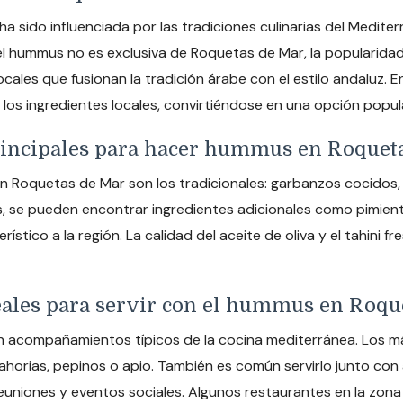
ha sido influenciada por las tradiciones culinarias del Medit
el hummus no es exclusiva de Roquetas de Mar, la popularidad
ocales que fusionan la tradición árabe con el estilo andaluz.
os ingredientes locales, convirtiéndose en una opción popular
principales para hacer hummus en Roquet
Roquetas de Mar son los tradicionales: garbanzos cocidos, tah
les, se pueden encontrar ingredientes adicionales como pimie
tico a la región. La calidad del aceite de oliva y el tahini 
ales para servir con el hummus en Roqu
n acompañamientos típicos de la cocina mediterránea. Los más
horias, pepinos o apio. También es común servirlo junto con 
reuniones y eventos sociales. Algunos restaurantes en la zon